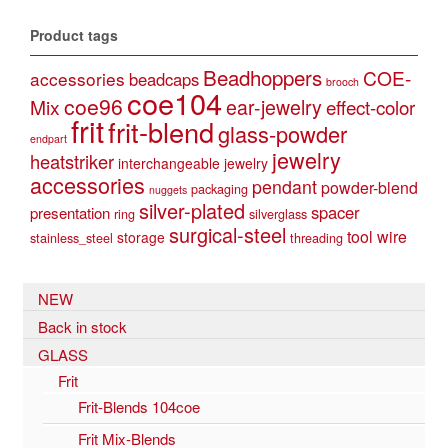
Product tags
Beadhoppers
COE-
accessories
beadcaps
brooch
coe104
coe96
Mix
ear-jewelry
effect-color
frit
frit-blend
glass-powder
endpart
jewelry
heatstriker
interchangeable jewelry
accessories
pendant
powder-blend
packaging
nuggets
silver-plated
spacer
presentation
ring
silverglass
surgical-steel
tool
wire
storage
stainless_steel
threading
NEW
Back in stock
GLASS
Frit
Frit-Blends 104coe
Frit Mix-Blends